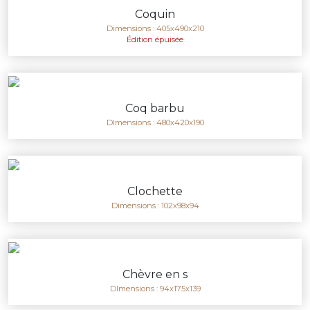
Coquin
Dimensions : 405x490x210
Édition épuisée
Coq barbu
DImensions : 480x420x190
Clochette
Dimensions : 102x98x94
Chèvre en s
DImensions : 94x175x139