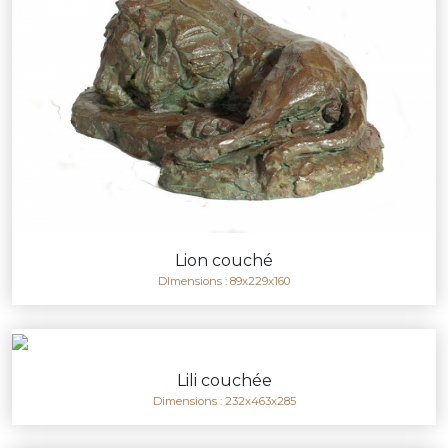
Lion couché
DImensions : 89x229x160
Lili couchée
Dimensions : 232x463x285