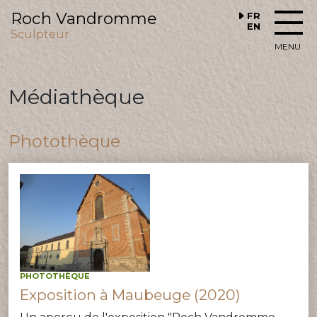
Roch Vandromme
FR
EN
Sculpteur
MENU
Médiathèque
Photothèque
PHOTOTHÈQUE
Exposition à Maubeuge (2020)