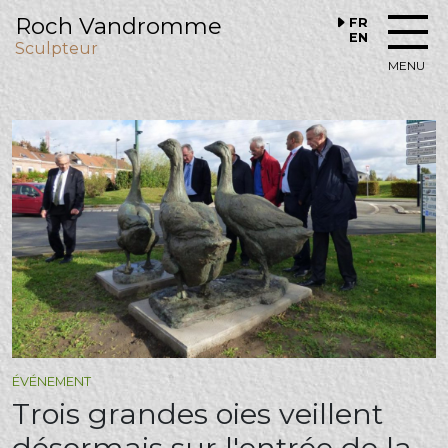
Roch Vandromme
FR
EN
Sculpteur
MENU
ÉVÉNEMENT
Trois grandes oies veillent
désormais sur l'entrée de la