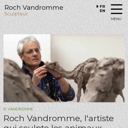
Roch Vandromme
FR
EN
Sculpteur
MENU
R. VANDROMME
Roch Vandromme, l'artiste
qui sculpte les animaux